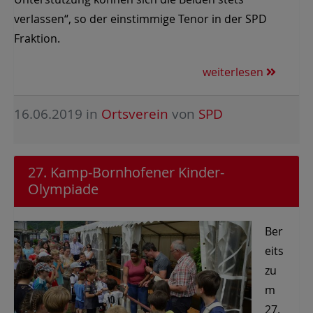
verlassen“, so der einstimmige Tenor in der SPD
Fraktion.
weiterlesen
16.06.2019
in
Ortsverein
von
SPD
27. Kamp-Bornhofener Kinder-
Olympiade
Ber
eits
zu
m
27.