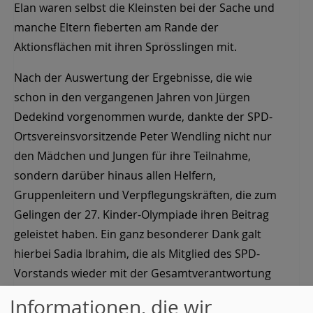
Elan waren selbst die Kleinsten bei der Sache und
manche Eltern fieberten am Rande der
Aktionsflächen mit ihren Sprösslingen mit.
Nach der Auswertung der Ergebnisse, die wie
schon in den vergangenen Jahren von Jürgen
Dedekind vorgenommen wurde, dankte der SPD-
Ortsvereinsvorsitzende Peter Wendling nicht nur
den Mädchen und Jungen für ihre Teilnahme,
sondern darüber hinaus allen Helfern,
Gruppenleitern und Verpflegungskräften, die zum
Gelingen der 27. Kinder-Olympiade ihren Beitrag
geleistet haben. Ein ganz besonderer Dank galt
hierbei Sadia Ibrahim, die als Mitglied des SPD-
Vorstands wieder mit der Gesamtverantwortung
betraut war.
Informationen, die wir