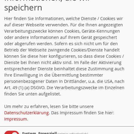
Als Schirmherr konnte in diesem Jahr der SPD-
speichern
Bundestagsabgeordnete Detlev Pilger gewonnen
Hier finden Sie Informationen, welche Dienste / Cookies wir
werden. Auch er hatte sichtlich Spaß am bunten
auf dieser Webseite verwenden. Für die Ihnen angezeigten
Treiben auf dem Kamper Sportplatz.
Verarbeitungszwecke können Cookies, Geräte-Kennungen
oder andere Informationen auf Ihrem Gerät gespeichert
Zusammen mit dem SPD-Ortsvereinsvorsitzenden
oder abgerufen werden. Sofern es sich nicht um für den
Betrieb der Webseite zwingende Cookies/Dienste handelt
Peter Wendling übereichte er jedem Kind einen
können Sie diese hier konfigurieren, so dass diese Cookies /
Preis und die entsprechende Urkunde.
Dienste bei Ihnen nicht aktiv sind. Im Falle der Aktivierung
entsprechender Dienste beinhaltet diese Zustimmung auch
Kein Kind ging leer aus und die Preise wurden stolz
Ihre Einwilligung in die Übermittlung bestimmter
den Spielkameraden und Eltern präsentiert.
personenbezogener Daten in Drittländer, u.a. die USA, nach
Art. 49 (1) (a) DSGVO. Die Verarbeitungszwecke im Einzelnen
finden Sie unten aufgelistet.
weiterlesen
Um mehr zu erfahren, lesen Sie bitte unsere
10.06.2019
in
Ortsverein
von
SPD
Datenschutzerklärung
. Das Impressum finden Sie hier:
Impressum
.
System, Essenziell
(immer erforderlich)